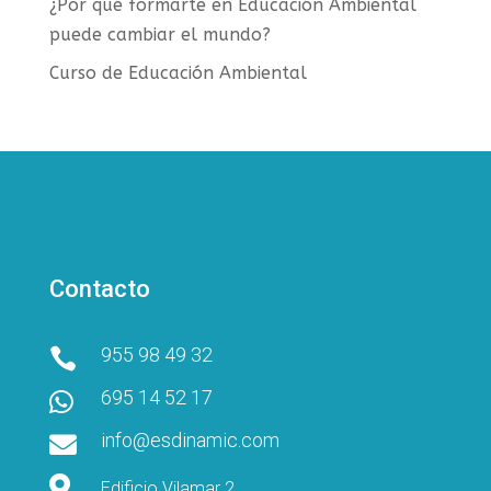
¿Por qué formarte en Educación Ambiental
puede cambiar el mundo?
Curso de Educación Ambiental
Contacto
955 98 49 32

695 14 52 17

info@esdinamic.com


Edificio Vilamar 2,