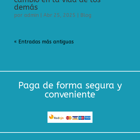
demás
por
admin
|
Abr 25, 2025
|
Blog
« Entradas más antiguas
Paga de forma segura y
conveniente