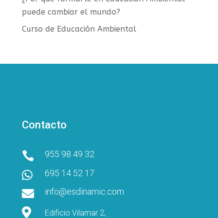
puede cambiar el mundo?
Curso de Educación Ambiental
Contacto
955 98 49 32

695 14 52 17

info@esdinamic.com


Edificio Vilamar 2,