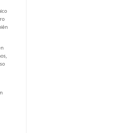
ico
tro
bién
en
mos,
eso
en