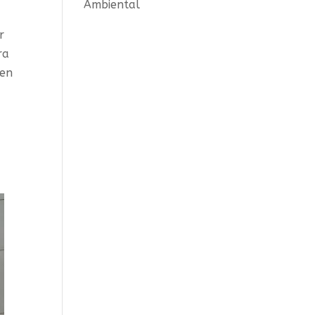
Ambiental
r
ra
 en