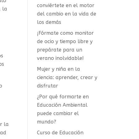
ulo
conviértete en el motor
 la
del cambio en la vida de
.
los demás
¡Fórmate como monitor
de ocio y tiempo libre y
prepárate para un
os
verano inolvidable!
os
Mujer y niña en la
ciencia: aprender, crear y
o
disfrutar
¿Por qué formarte en
Educación Ambiental
puede cambiar el
mundo?
r la
dad
Curso de Educación