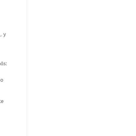
, y
ás:
so
te