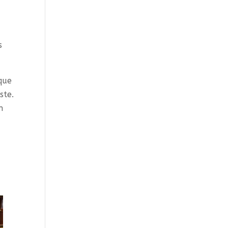
s
que
ste.
n