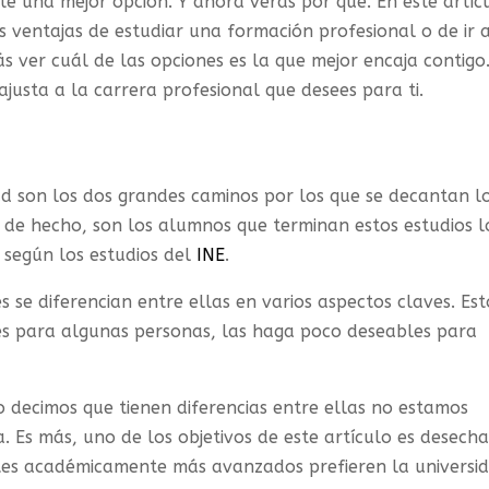
te una mejor opción. Y ahora verás por qué. En este artíc
s ventajas de estudiar una formación profesional o de ir a
s ver cuál de las opciones es la que mejor encaja contigo
ajusta a la carrera profesional que desees para ti.
ad son los dos grandes caminos por los que se decantan l
, de hecho, son los alumnos que terminan estos estudios l
según los estudios del
INE
.
 se diferencian entre ellas en varios aspectos claves. Est
les para algunas personas, las haga poco deseables para
 decimos que tienen diferencias entre ellas no estamos
 Es más, uno de los objetivos de este artículo es desecha
ntes académicamente más avanzados prefieren la universi