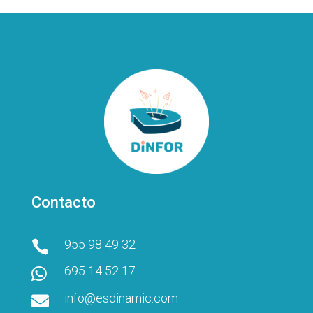
Contacto
955 98 49 32

695 14 52 17

info@esdinamic.com
