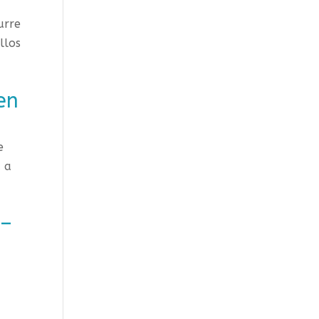
urre
llos
en
e
a a
 –