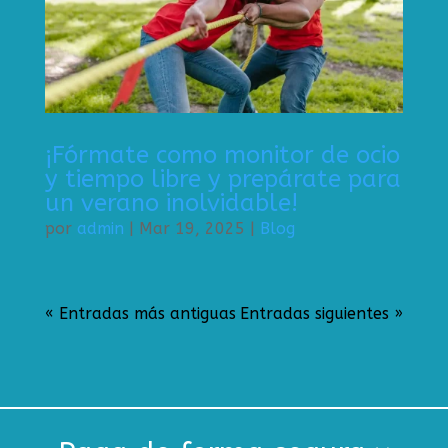
¡Fórmate como monitor de ocio
y tiempo libre y prepárate para
un verano inolvidable!
por
admin
|
Mar 19, 2025
|
Blog
« Entradas más antiguas
Entradas siguientes »