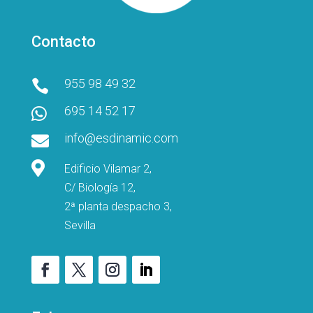
Contacto
955 98 49 32

695 14 52 17

info@esdinamic.com


Edificio Vilamar 2,
C/ Biología 12,
2ª planta despacho 3,
Sevilla