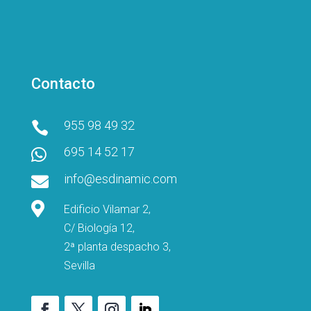
Contacto
955 98 49 32

695 14 52 17

info@esdinamic.com


Edificio Vilamar 2,
C/ Biología 12,
2ª planta despacho 3,
Sevilla