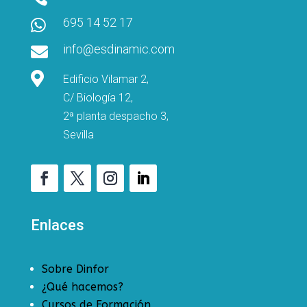
695 14 52 17

info@esdinamic.com


Edificio Vilamar 2,
C/ Biología 12,
2ª planta despacho 3,
Sevilla
Enlaces
Sobre Dinfor
¿Qué hacemos?
Cursos de Formación