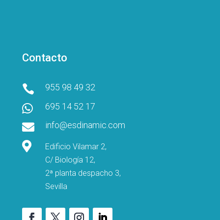
Contacto
955 98 49 32

695 14 52 17

info@esdinamic.com


Edificio Vilamar 2,
C/ Biología 12,
2ª planta despacho 3,
Sevilla