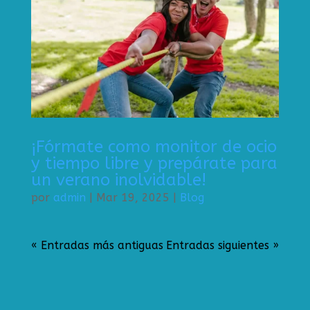
¡Fórmate como monitor de ocio
y tiempo libre y prepárate para
un verano inolvidable!
por
admin
|
Mar 19, 2025
|
Blog
« Entradas más antiguas
Entradas siguientes »